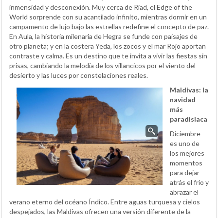
inmensidad y desconexión. Muy cerca de Riad, el Edge of the
World sorprende con su acantilado infinito, mientras dormir en un
campamento de lujo bajo las estrellas redefine el concepto de paz.
En Aula, la historia milenaria de Hegra se funde con paisajes de
otro planeta; y en la costera Yeda, los zocos y el mar Rojo aportan
contraste y calma. Es un destino que te invita a vivir las fiestas sin
prisas, cambiando la melodía de los villancicos por el viento del
desierto y las luces por constelaciones reales.
Maldivas: la
navidad
más
paradisiaca
Diciembre
es uno de
los mejores
momentos
para dejar
atrás el frío y
abrazar el
verano eterno del océano Índico. Entre aguas turquesa y cielos
despejados, las Maldivas ofrecen una versión diferente de la