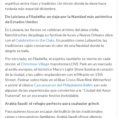
espíritus entre risas y tradición. Un rincón donde la nieve hace
todavía más especial diciembre.
De Luisiana a Filadelfia: un viaje por la Navidad más auténtica
de Estados Unidos
En Luisiana, las fiestas se celebran al ritmo del alma criolla.
Natchitoches despliega su festival de luces y Nueva Orleans vibra
con el
Celebration in the Oaks
. En pueblos como Lafayette, las
tradiciones cajún conservan el calor de una Navidad donde la
alegría se baila.
Por otro lado, en Filadelfia, el espíritu navideño se siente en cada
rincón: el
Christmas Village
transforma LOVE Park en un mercado
al estilo europeo, el histórico Macy’s Light Show ilumina el corazón
de la ciudad, y las calles resplandecen con el Miracle on 13th
Street. Patinar sobre hielo en el Blue Cross RiverRink Winterfest
o asistir al clásico
Cascanueces del Philadelphia Ballet
son solo
algunas de las experiencias que convierten a la “Ciudad del Amor
Fraternal” en un escenario festivo inolvidable.
Arabia Saudí: el refugio perfecto para cualquier grinch
Para quienes buscan escapar del bullicio de las tradicionales
cenas y rencuentros familiares, Arabia Saudí ofrece silencio,