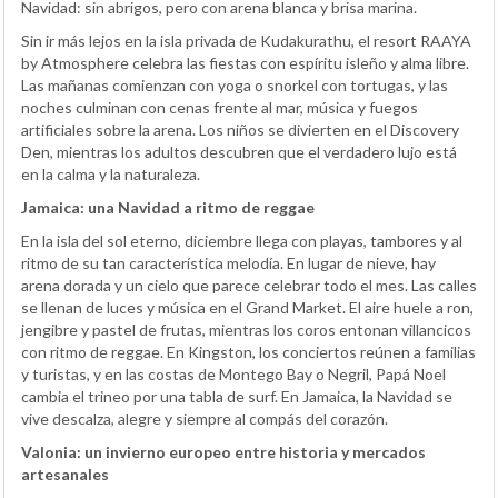
Navidad: sin abrigos, pero con arena blanca y brisa marina.
Sin ir más lejos en la isla privada de Kudakurathu, el resort RAAYA
by Atmosphere celebra las fiestas con espíritu isleño y alma libre.
Las mañanas comienzan con yoga o snorkel con tortugas, y las
noches culminan con cenas frente al mar, música y fuegos
artificiales sobre la arena. Los niños se divierten en el Discovery
Den, mientras los adultos descubren que el verdadero lujo está
en la calma y la naturaleza.
Jamaica: una Navidad a ritmo de reggae
En la isla del sol eterno, diciembre llega con playas, tambores y al
ritmo de su tan característica melodía. En lugar de nieve, hay
arena dorada y un cielo que parece celebrar todo el mes. Las calles
se llenan de luces y música en el Grand Market. El aire huele a ron,
jengibre y pastel de frutas, mientras los coros entonan villancicos
con ritmo de reggae. En Kingston, los conciertos reúnen a familias
y turistas, y en las costas de Montego Bay o Negril, Papá Noel
cambia el trineo por una tabla de surf. En Jamaica, la Navidad se
vive descalza, alegre y siempre al compás del corazón.
Valonia: un invierno europeo entre historia y mercados
artesanales