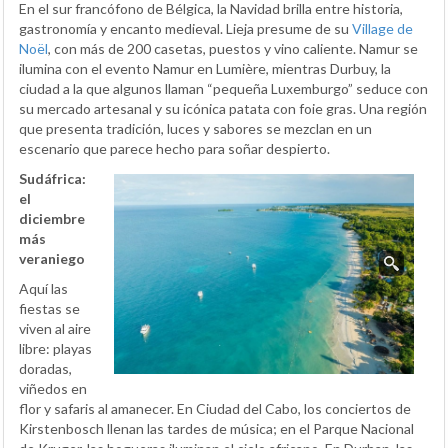
En el sur francófono de Bélgica, la Navidad brilla entre historia,
gastronomía y encanto medieval. Lieja presume de su
Village de
Noël
, con más de 200 casetas, puestos y vino caliente. Namur se
ilumina con el evento Namur en Lumière, mientras Durbuy, la
ciudad a la que algunos llaman “pequeña Luxemburgo” seduce con
su mercado artesanal y su icónica patata con foie gras. Una región
que presenta tradición, luces y sabores se mezclan en un
escenario que parece hecho para soñar despierto.
Sudáfrica:
el
diciembre
más
veraniego
Aquí las
fiestas se
viven al aire
libre: playas
doradas,
viñedos en
flor y safaris al amanecer. En Ciudad del Cabo, los conciertos de
Kirstenbosch llenan las tardes de música; en el Parque Nacional