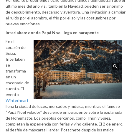
Por ello, te proponemos ocho destinos únicos demuestran que el
último mes del año y sí, también la Navidad, pueden ser sinónimo
de descubrimiento, descanso y aventura. Una invitación a cambiar
el ruido por el asombro, el frío por el sol y las costumbres por
nuevas emociones.
Interlaken: donde Papá Noel llega en parapente
En el
corazón de
Suiza,
Interlaken
se
transforma
en un
escenario de
cuento. El
evento
Winterheart
llena la ciudad de luces, mercados y música, mientras el famoso
“Papá Noel volador” desciende en parapente sobre la explanada
de Höhematte. Los pueblos cercanos, como Thun y Spiez,
completan la experiencia con ferias y vino caliente. El 2 de enero,
el desfile de máscaras Harder-Potschete despide los malos