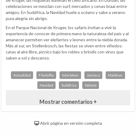
de Kruger, las hogueras iluminan el cielo africano. En Durban, las
celebraciones se mezclan con surf, mercados y cenas braai entre
amigos. En Sudáfrica, la Navidad huele a océano y sabe a verano:
pura alegría sin abrigo.
En el Parque Nacional de Kruger, los safaris invitan a vivir la
experiencia de conocer de primera mano la naturaleza del país y al
amanecer permiten ver elefantes y leones entre la niebla dorada.
Más al sur, en Stellenbosch, las fiestas se viven entre viñedos:
catas al aire libre, picnics bajo los robles y brindis con vinos que
saben a sol y descanso.
Actualidad
Filadelfia
Interlaken
Jamiaca
Maldivas
Navidad
Sudáfrica
Valonia
Mostrar comentarios +
Abrir página en versión completa