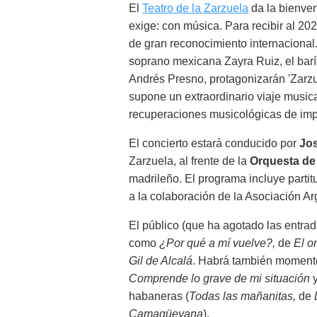
El
Teatro de la Zarzuela
da la bienve
exige: con música. Para recibir al 202
de gran reconocimiento internaciona
soprano mexicana Zayra Ruiz, el barí
Andrés Presno, protagonizarán 'Zarzu
supone un extraordinario viaje music
recuperaciones musicológicas de impor
El concierto estará conducido por
Jos
Zarzuela, al frente de la
Orquesta de
madrileño. El programa incluye partit
a la colaboración de la Asociación A
El público (que ha agotado las entra
como
¿Por qué a mí vuelve?,
de
El o
Gil de Alcalá
. Habrá también momento
Comprende lo grave de mi situación
habaneras (
Todas las mañanitas,
de
Camagüeyana
).