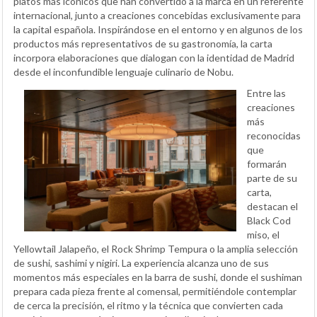
platos más icónicos que han convertido a la marca en un referente
internacional, junto a creaciones concebidas exclusivamente para
la capital española. Inspirándose en el entorno y en algunos de los
productos más representativos de su gastronomía, la carta
incorpora elaboraciones que dialogan con la identidad de Madrid
desde el inconfundible lenguaje culinario de Nobu.
Entre las
creaciones
más
reconocidas
que
formarán
parte de su
carta,
destacan el
Black Cod
miso, el
Yellowtail Jalapeño, el Rock Shrimp Tempura o la amplia selección
de sushi, sashimi y nigiri. La experiencia alcanza uno de sus
momentos más especiales en la barra de sushi, donde el sushiman
prepara cada pieza frente al comensal, permitiéndole contemplar
de cerca la precisión, el ritmo y la técnica que convierten cada