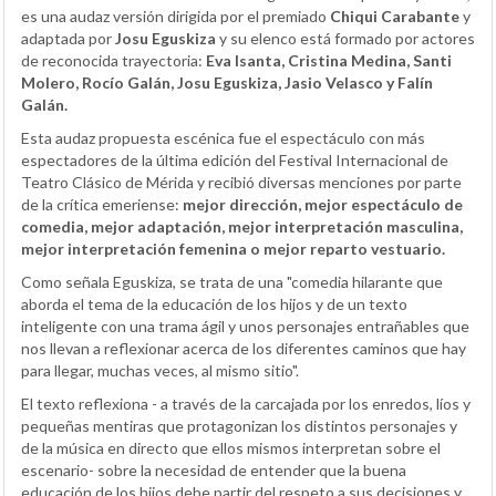
es una audaz versión dirigida por el premiado
Chiqui Carabante
y
adaptada por
Josu Eguskiza
y su elenco está formado por actores
de reconocida trayectoria:
Eva Isanta, Cristina Medina, Santi
Molero, Rocío Galán, Josu Eguskiza, Jasio Velasco y Falín
Galán.
Esta audaz propuesta escénica fue el espectáculo con más
espectadores de la última edición del Festival Internacional de
Teatro Clásico de Mérida y recibió diversas menciones por parte
de la crítica emeriense:
mejor dirección, mejor espectáculo de
comedia, mejor adaptación, mejor interpretación masculina,
mejor interpretación femenina o mejor reparto vestuario.
Como señala Eguskiza, se trata de una "comedia hilarante que
aborda el tema de la educación de los hijos y de un texto
inteligente con una trama ágil y unos personajes entrañables que
nos llevan a reflexionar acerca de los diferentes caminos que hay
para llegar, muchas veces, al mismo sitio".
El texto reflexiona - a través de la carcajada por los enredos, líos y
pequeñas mentiras que protagonizan los distintos personajes y
de la música en directo que ellos mismos interpretan sobre el
escenario- sobre la necesidad de entender que la buena
educación de los hijos debe partir del respeto a sus decisiones y