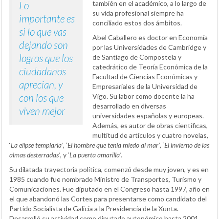
Lo
también en el académico, a lo largo de
su vida profesional siempre ha
importante es
conciliado estos dos ámbitos.
si lo que vas
Abel Caballero es doctor en Economía
dejando son
por las Universidades de Cambridge y
logros que los
de Santiago de Compostela y
catedrático de Teoría Económica de la
ciudadanos
Facultad de Ciencias Económicas y
aprecian, y
Empresariales de la Universidad de
con los que
Vigo. Su labor como docente la ha
desarrollado en diversas
viven mejor
universidades españolas y europeas.
Además, es autor de obras científicas,
multitud de artículos y cuatro novelas,
‘
La elipse templaría’
, ‘
El hombre que tenía miedo al mar’
, ‘
El invierno de las
almas desterradas’
, y ‘
La puerta amarilla’.
Su dilatada trayectoria política, comenzó desde muy joven, y es en
1985 cuando fue nombrado Ministro de Transportes, Turismo y
Comunicaciones. Fue diputado en el Congreso hasta 1997, año en
el que abandonó las Cortes para presentarse como candidato del
Partido Socialista de Galicia a la Presidencia de la Xunta.
Desarrolló su actividad como diputado autonómico hasta 2001,