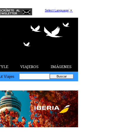
Select Language
▼
TYLE
VIAJEROS
IMÁGENES
ut Viajes