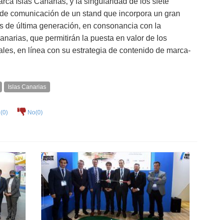
rca Islas Canarias, y la singularidad de los siete
je de comunicación de un stand que incorpora un gran
s de última generación, en consonancia con la
Canarias, que permitirán la puesta en valor de los
les, en línea con su estrategia de contenido de marca-
Islas Canarias
(
0
)
No(
0
)