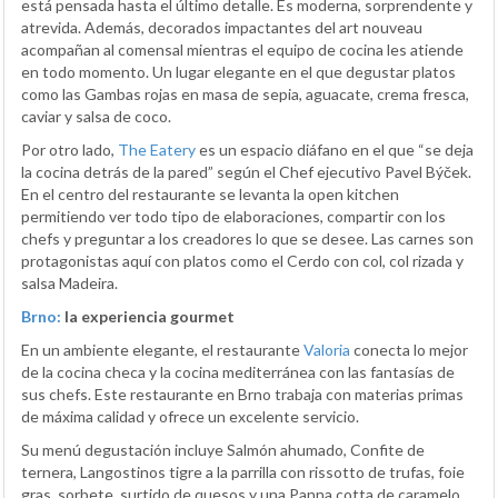
está pensada hasta el último detalle. Es moderna, sorprendente y
atrevida. Además, decorados impactantes del art nouveau
acompañan al comensal mientras el equipo de cocina les atiende
en todo momento. Un lugar elegante en el que degustar platos
como las Gambas rojas en masa de sepia, aguacate, crema fresca,
caviar y salsa de coco.
Por otro lado,
The Eatery
es un espacio diáfano en el que “se deja
la cocina detrás de la pared” según el Chef ejecutivo Pavel Býček.
En el centro del restaurante se levanta la open kitchen
permitiendo ver todo tipo de elaboraciones, compartir con los
chefs y preguntar a los creadores lo que se desee. Las carnes son
protagonistas aquí con platos como el Cerdo con col, col rizada y
salsa Madeira.
Brno:
la experiencia gourmet
En un ambiente elegante, el restaurante
Valoria
conecta lo mejor
de la cocina checa y la cocina mediterránea con las fantasías de
sus chefs. Este restaurante en Brno trabaja con materias primas
de máxima calidad y ofrece un excelente servicio.
Su menú degustación incluye Salmón ahumado, Confite de
ternera, Langostinos tigre a la parrilla con rissotto de trufas, foie
gras, sorbete, surtido de quesos y una Panna cotta de caramelo.