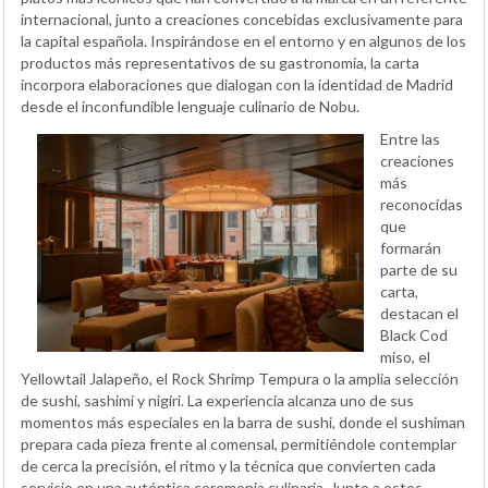
internacional, junto a creaciones concebidas exclusivamente para
la capital española. Inspirándose en el entorno y en algunos de los
productos más representativos de su gastronomía, la carta
incorpora elaboraciones que dialogan con la identidad de Madrid
desde el inconfundible lenguaje culinario de Nobu.
Entre las
creaciones
más
reconocidas
que
formarán
parte de su
carta,
destacan el
Black Cod
miso, el
Yellowtail Jalapeño, el Rock Shrimp Tempura o la amplia selección
de sushi, sashimi y nigiri. La experiencia alcanza uno de sus
momentos más especiales en la barra de sushi, donde el sushiman
prepara cada pieza frente al comensal, permitiéndole contemplar
de cerca la precisión, el ritmo y la técnica que convierten cada
servicio en una auténtica ceremonia culinaria. Junto a estos