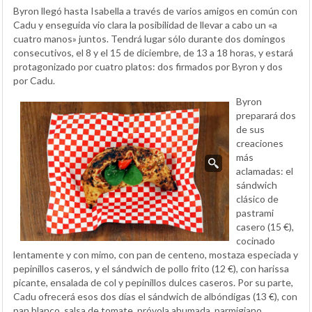
Byron llegó hasta Isabella a través de varios amigos en común con
Cadu y enseguida vio clara la posibilidad de llevar a cabo un «a
cuatro manos» juntos. Tendrá lugar sólo durante dos domingos
consecutivos, el 8 y el 15 de diciembre, de 13 a 18 horas, y estará
protagonizado por cuatro platos: dos firmados por Byron y dos
por Cadu.
Byron
preparará dos
de sus
creaciones
más
aclamadas: el
sándwich
clásico de
pastrami
casero (15 €),
cocinado
lentamente y con mimo, con pan de centeno, mostaza especiada y
pepinillos caseros, y el sándwich de pollo frito (12 €), con harissa
picante, ensalada de col y pepinillos dulces caseros. Por su parte,
Cadu ofrecerá esos dos días el sándwich de albóndigas (13 €), con
pan blanco, salsa de tomate, próvola ahumada, parmigiano