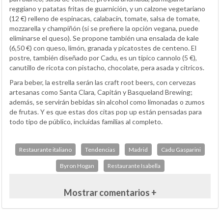
reggiano y patatas fritas de guarnición, y un calzone vegetariano
(12 €) relleno de espinacas, calabacín, tomate, salsa de tomate,
mozzarella y champiñón (si se prefiere la opción vegana, puede
eliminarse el queso). Se propone también una ensalada de kale
(6,50 €) con queso, limón, granada y picatostes de centeno. El
postre, también diseñado por Cadu, es un típico cannolo (5 €),
canutillo de ricota con pistacho, chocolate, pera asada y cítricos.
Para beber, la estrella serán las craft root beers, con cervezas
artesanas como Santa Clara, Capitán y Basqueland Brewing;
además, se servirán bebidas sin alcohol como limonadas o zumos
de frutas. Y es que estas dos citas pop up están pensadas para
todo tipo de público, incluidas familias al completo.
Restaurante italiano
Tendencias
Madrid
Cadu Gasparini
Byron Hogan
Restaurante Isabella
Mostrar comentarios +