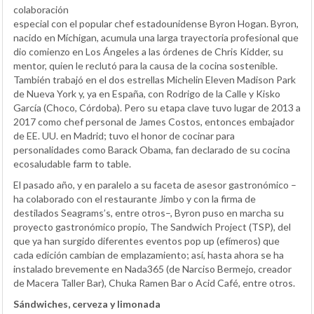
colaboración
especial con el popular chef estadounidense Byron Hogan. Byron,
nacido en Míchigan, acumula una larga trayectoria profesional que
dio comienzo en Los Ángeles a las órdenes de Chris Kidder, su
mentor, quien le reclutó para la causa de la cocina sostenible.
También trabajó en el dos estrellas Michelin Eleven Madison Park
de Nueva York y, ya en España, con Rodrigo de la Calle y Kisko
García (Choco, Córdoba). Pero su etapa clave tuvo lugar de 2013 a
2017 como chef personal de James Costos, entonces embajador
de EE. UU. en Madrid; tuvo el honor de cocinar para
personalidades como Barack Obama, fan declarado de su cocina
ecosaludable farm to table.
El pasado año, y en paralelo a su faceta de asesor gastronómico –
ha colaborado con el restaurante Jimbo y con la firma de
destilados Seagrams’s, entre otros–, Byron puso en marcha su
proyecto gastronómico propio, The Sandwich Project (TSP), del
que ya han surgido diferentes eventos pop up (efímeros) que
cada edición cambian de emplazamiento; así, hasta ahora se ha
instalado brevemente en Nada365 (de Narciso Bermejo, creador
de Macera Taller Bar), Chuka Ramen Bar o Acid Café, entre otros.
Sándwiches, cerveza y limonada