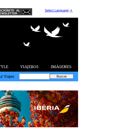
Select Language
▼
TYLE
VIAJEROS
IMÁGENES
ut Viajes