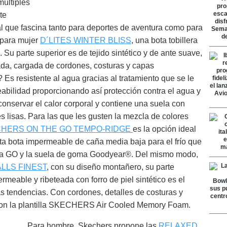
múltiples
te
al que fascina tanto para deportes de aventura como para
 para mujer
D´LITES WINTER BLISS
, una bota tobillera
. Su parte superior es de tejido sintético y de ante suave,
lpada, cargada de cordones, costuras y capas
Es resistente al agua gracias al tratamiento que se le
eabilidad proporcionando así protección contra el agua y
onservar el calor corporal y contiene una suela con
es lisas. Para las que les gusten la mezcla de colores
HERS ON THE GO TEMPO-RIDGE
es la opción ideal
ta bota impermeable de caña media baja para el frío que
ra GO y la suela de goma Goodyear®. Del mismo modo,
ALLS FINEST
, con su diseño montañero, su parte
rmeable y ribeteada con forro de piel sintético es el
s tendencias. Con cordones, detalles de costuras y
con la plantilla SKECHERS Air Cooled Memory Foam.
Para hombre, Skechers propone las
RELAXED