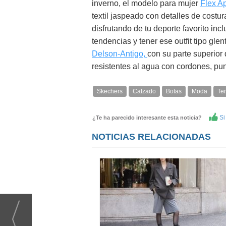
inverno, el modelo para mujer
Flex Ap
textil jaspeado con detalles de cost
disfrutando de tu deporte favorito incl
tendencias y tener ese outfit tipo gl
Delson-Antigo,
con su parte superior 
resistentes al agua con cordones, pu
Skechers
Calzado
Botas
Moda
Te
Si 
¿Te ha parecido interesante esta noticia?
NOTICIAS RELACIONADAS