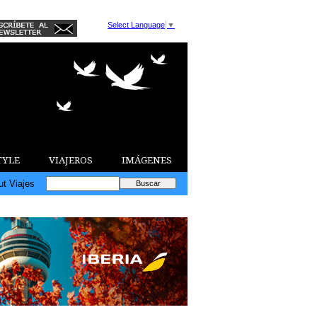
Select Language
▼
TYLE
VIAJEROS
IMÁGENES
ut Viajes