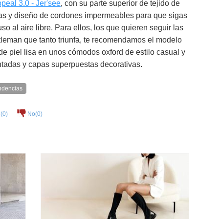
peal 3.0 - Jer'see
, con su parte superior de tejido de
uras y diseño de cordones impermeables para que sigas
uso al aire libre. Para ellos, los que quieren seguir las
entleman que tanto triunfa, te recomendamos el modelo
de piel lisa en unos cómodos oxford de estilo casual y
ntadas y capas superpuestas decorativas.
ndencias
(
0
)
No(
0
)