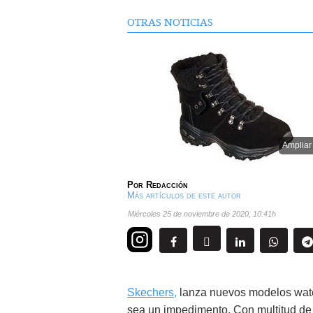
OTRAS NOTICIAS
Ampliar
Por
Redacción
Más artículos de este autor
miércoles 25 de noviembre de 2020
,
10:41h
Skechers,
lanza nuevos modelos water
sea un impedimento. Con multitud de