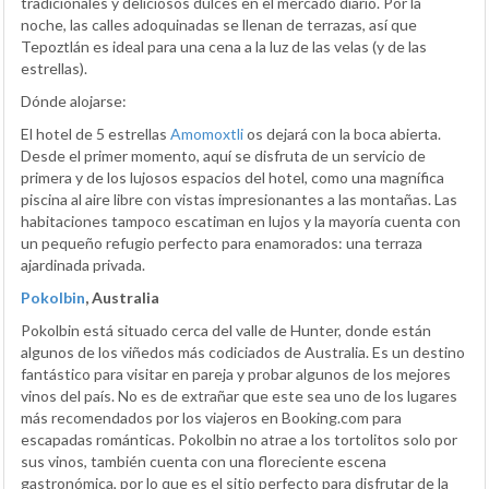
tradicionales y deliciosos dulces en el mercado diario. Por la
noche, las calles adoquinadas se llenan de terrazas, así que
Tepoztlán es ideal para una cena a la luz de las velas (y de las
estrellas).
Dónde alojarse:
El hotel de 5 estrellas
Amomoxtli
os dejará con la boca abierta.
Desde el primer momento, aquí se disfruta de un servicio de
primera y de los lujosos espacios del hotel, como una magnífica
piscina al aire libre con vistas impresionantes a las montañas. Las
habitaciones tampoco escatiman en lujos y la mayoría cuenta con
un pequeño refugio perfecto para enamorados: una terraza
ajardinada privada.
Pokolbin
, Australia
Pokolbin está situado cerca del valle de Hunter, donde están
algunos de los viñedos más codiciados de Australia. Es un destino
fantástico para visitar en pareja y probar algunos de los mejores
vinos del país. No es de extrañar que este sea uno de los lugares
más recomendados por los viajeros en Booking.com para
escapadas románticas. Pokolbin no atrae a los tortolitos solo por
sus vinos, también cuenta con una floreciente escena
gastronómica, por lo que es el sitio perfecto para disfrutar de la