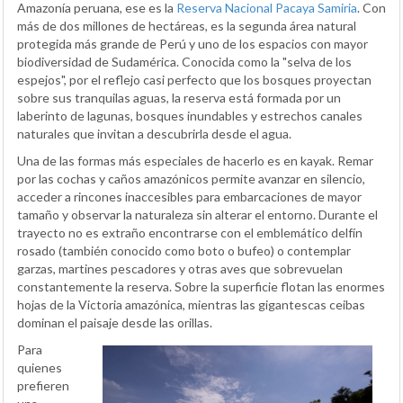
Amazonía peruana, ese es la
Reserva Nacional Pacaya Samiria
. Con
más de dos millones de hectáreas, es la segunda área natural
protegida más grande de Perú y uno de los espacios con mayor
biodiversidad de Sudamérica. Conocida como la "selva de los
espejos", por el reflejo casi perfecto que los bosques proyectan
sobre sus tranquilas aguas, la reserva está formada por un
laberinto de lagunas, bosques inundables y estrechos canales
naturales que invitan a descubrirla desde el agua.
Una de las formas más especiales de hacerlo es en kayak. Remar
por las cochas y caños amazónicos permite avanzar en silencio,
acceder a rincones inaccesibles para embarcaciones de mayor
tamaño y observar la naturaleza sin alterar el entorno. Durante el
trayecto no es extraño encontrarse con el emblemático delfín
rosado (también conocido como boto o bufeo) o contemplar
garzas, martines pescadores y otras aves que sobrevuelan
constantemente la reserva. Sobre la superficie flotan las enormes
hojas de la Victoria amazónica, mientras las gigantescas ceibas
dominan el paisaje desde las orillas.
Para
quienes
prefieren