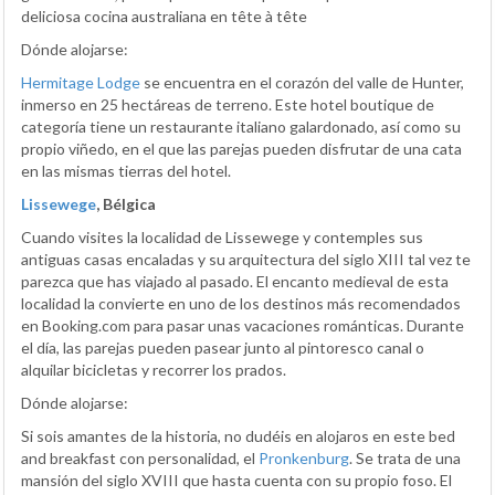
deliciosa cocina australiana en tête à tête
Dónde alojarse:
Hermitage Lodge
se encuentra en el corazón del valle de Hunter,
inmerso en 25 hectáreas de terreno. Este hotel boutique de
categoría tiene un restaurante italiano galardonado, así como su
propio viñedo, en el que las parejas pueden disfrutar de una cata
en las mismas tierras del hotel.
Lissewege
, Bélgica
Cuando visites la localidad de Lissewege y contemples sus
antiguas casas encaladas y su arquitectura del siglo XIII tal vez te
parezca que has viajado al pasado. El encanto medieval de esta
localidad la convierte en uno de los destinos más recomendados
en Booking.com para pasar unas vacaciones románticas. Durante
el día, las parejas pueden pasear junto al pintoresco canal o
alquilar bicicletas y recorrer los prados.
Dónde alojarse:
Si sois amantes de la historia, no dudéis en alojaros en este bed
and breakfast con personalidad, el
Pronkenburg
. Se trata de una
mansión del siglo XVIII que hasta cuenta con su propio foso. El