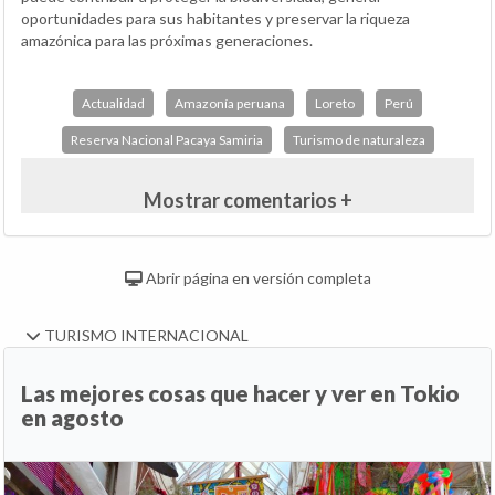
oportunidades para sus habitantes y preservar la riqueza
amazónica para las próximas generaciones.
Actualidad
Amazonía peruana
Loreto
Perú
Reserva Nacional Pacaya Samiria
Turismo de naturaleza
Mostrar comentarios +
Abrir página en versión completa
TURISMO INTERNACIONAL
Las mejores cosas que hacer y ver en Tokio
en agosto
Anterior
Si