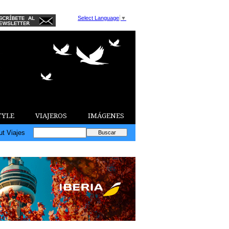
Select Language
▼
TYLE
VIAJEROS
IMÁGENES
ut Viajes