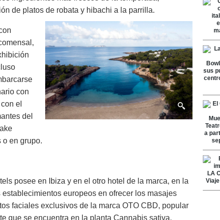
 de platos de robata y hibachi a la parrilla.
 con
 comensal,
xhibición
cluso
embarcarse
nario con
 con el
mantes del
sake
 o en grupo.
 posee en Ibiza y en el otro hotel de la marca, en la
os establecimientos europeos en ofrecer los masajes
entos faciales exclusivos de la marca OTO CBD, popular
te que se encuentra en la planta Cannabis sativa.