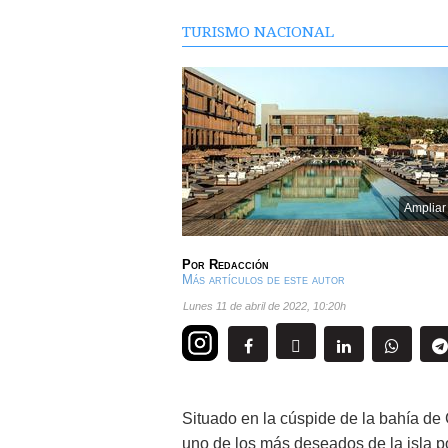
TURISMO NACIONAL
Ampliar
Por
Redacción
Más artículos de este autor
lunes 11 de abril de 2022
,
10:20h
Situado en la cúspide de la bahía de 
uno de los más deseados de la isla po