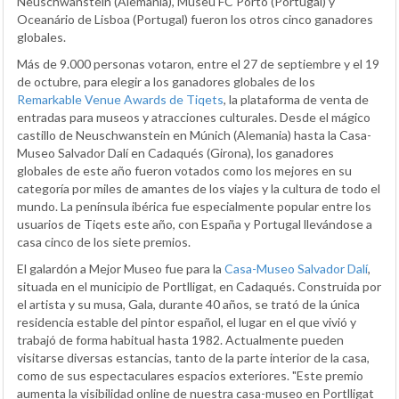
Neuschwanstein (Alemania), Museu FC Porto (Portugal) y
Oceanário de Lisboa (Portugal) fueron los otros cinco ganadores
globales.
Más de 9.000 personas votaron, entre el 27 de septiembre y el 19
de octubre, para elegir a los ganadores globales de los
Remarkable Venue Awards de Tiqets
, la plataforma de venta de
entradas para museos y atracciones culturales. Desde el mágico
castillo de Neuschwanstein en Múnich (Alemania) hasta la Casa-
Museo Salvador Dalí en Cadaqués (Girona), los ganadores
globales de este año fueron votados como los mejores en su
categoría por miles de amantes de los viajes y la cultura de todo el
mundo. La península ibérica fue especialmente popular entre los
usuarios de Tiqets este año, con España y Portugal llevándose a
casa cinco de los siete premios.
El galardón a Mejor Museo fue para la
Casa-Museo Salvador Dalí
,
situada en el municipio de Portlligat, en Cadaqués. Construida por
el artista y su musa, Gala, durante 40 años, se trató de la única
residencia estable del pintor español, el lugar en el que vivió y
trabajó de forma habitual hasta 1982. Actualmente pueden
visitarse diversas estancias, tanto de la parte interior de la casa,
como de sus espectaculares espacios exteriores. "Este premio
aumenta la visibilidad online de nuestra casa-museo en Portlligat