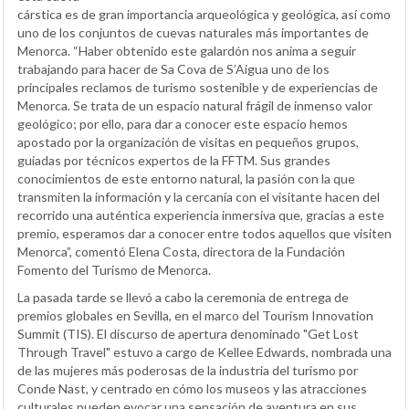
cárstica es de gran importancia arqueológica y geológica, así como
uno de los conjuntos de cuevas naturales más importantes de
Menorca. “Haber obtenido este galardón nos anima a seguir
trabajando para hacer de Sa Cova de S’Aigua uno de los
principales reclamos de turismo sostenible y de experiencias de
Menorca. Se trata de un espacio natural frágil de inmenso valor
geológico; por ello, para dar a conocer este espacio hemos
apostado por la organización de visitas en pequeños grupos,
guiadas por técnicos expertos de la FFTM. Sus grandes
conocimientos de este entorno natural, la pasión con la que
transmiten la información y la cercanía con el visitante hacen del
recorrido una auténtica experiencia inmersiva que, gracias a este
premio, esperamos dar a conocer entre todos aquellos que visiten
Menorca”, comentó Elena Costa, directora de la Fundación
Fomento del Turismo de Menorca.
La pasada tarde se llevó a cabo la ceremonia de entrega de
premios globales en Sevilla, en el marco del Tourism Innovation
Summit (TIS). El discurso de apertura denominado "Get Lost
Through Travel" estuvo a cargo de Kellee Edwards, nombrada una
de las mujeres más poderosas de la industria del turismo por
Conde Nast, y centrado en cómo los museos y las atracciones
culturales pueden evocar una sensación de aventura en sus