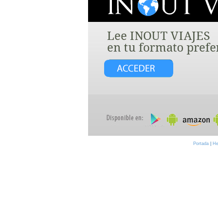
Portada
|
He