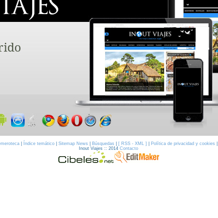
meroteca
|
Índice temático
|
Sitemap News
|
Búsquedas
|
[ RSS - XML ]
|
Política de privacidad y cookies
Inout Viajes :: 2014
Contacto