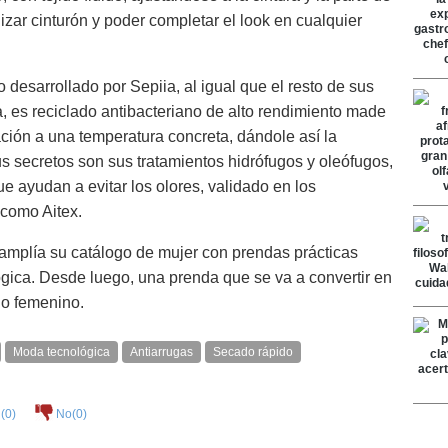
izar cinturón y poder completar el look en cualquier
 desarrollado por Sepiia, al igual que el resto de sus
, es reciclado antibacteriano de alto rendimiento made
ción a una temperatura concreta, dándole así la
sus secretos son sus tratamientos hidrófugos y oleófugos,
 ayudan a evitar los olores, validado en los
 como Aitex.
amplía su catálogo de mujer con prendas prácticas
ógica. Desde luego, una prenda que se va a convertir en
io femenino.
Moda tecnológica
Antiarrugas
Secado rápido
(
0
)
No(
0
)