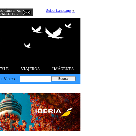
Select Language
▼
TYLE
VIAJEROS
IMÁGENES
ut Viajes