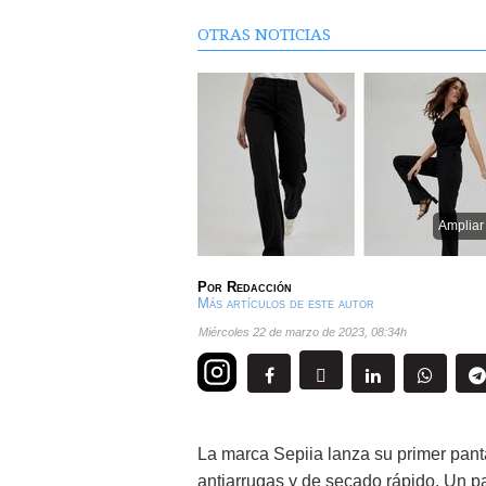
OTRAS NOTICIAS
Ampliar
Por
Redacción
Más artículos de este autor
miércoles 22 de marzo de 2023
,
08:34h
La marca Sepiia lanza su primer pant
antiarrugas y de secado rápido. Un p