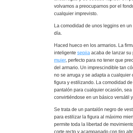
volvamos a preocuparnos por el fondo 
cualquier imprevisto.
La comodidad de unos leggins en un p
día.
Haced hueco en los armarios. La fir
inteligente
sepiia
acaba de lanzar su
mujer
, perfecto para no tener que pr
del armario. Un imprescindible tan 
no se arruga y se adapta a cualquier
figura y estilizando. La comodidad d
pantalón para cualquier ocasión, sea 
convirtiéndose en un básico versátil 
Se trata de un pantalón negro de vesti
para estilizar la figura al máximo mien
permite toda la libertad de movimiento
corte recto y acampanado con tiro alto,