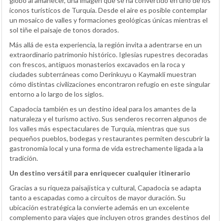
globo al amanecer, una imagen que se ha convertido en uno de los
iconos turísticos de Turquía. Desde el aire es posible contemplar
un mosaico de valles y formaciones geológicas únicas mientras el
sol tiñe el paisaje de tonos dorados.
Más allá de esta experiencia, la región invita a adentrarse en un
extraordinario patrimonio histórico. Iglesias rupestres decoradas
con frescos, antiguos monasterios excavados en la roca y
ciudades subterráneas como Derinkuyu o Kaymakli muestran
cómo distintas civilizaciones encontraron refugio en este singular
entorno a lo largo de los siglos.
Capadocia también es un destino ideal para los amantes de la
naturaleza y el turismo activo. Sus senderos recorren algunos de
los valles más espectaculares de Turquía, mientras que sus
pequeños pueblos, bodegas y restaurantes permiten descubrir la
gastronomía local y una forma de vida estrechamente ligada a la
tradición.
Un destino versátil para enriquecer cualquier itinerario
Gracias a su riqueza paisajística y cultural, Capadocia se adapta
tanto a escapadas como a circuitos de mayor duración. Su
ubicación estratégica la convierte además en un excelente
complemento para viajes que incluyen otros grandes destinos del