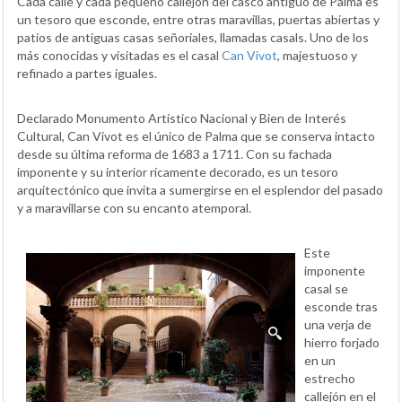
Cada calle y cada pequeño callejón del casco antiguo de Palma es
un tesoro que esconde, entre otras maravillas, puertas abiertas y
patios de antiguas casas señoriales, llamadas casals. Uno de los
más conocidas y visitadas es el casal
Can Vivot
, majestuoso y
refinado a partes iguales.
Declarado Monumento Artístico Nacional y Bien de Interés
Cultural, Can Vivot es el único de Palma que se conserva intacto
desde su última reforma de 1683 a 1711. Con su fachada
imponente y su interior ricamente decorado, es un tesoro
arquitectónico que invita a sumergirse en el esplendor del pasado
y a maravillarse con su encanto atemporal.
Este
imponente
casal se
esconde tras
una verja de
hierro forjado
en un
estrecho
callejón en el