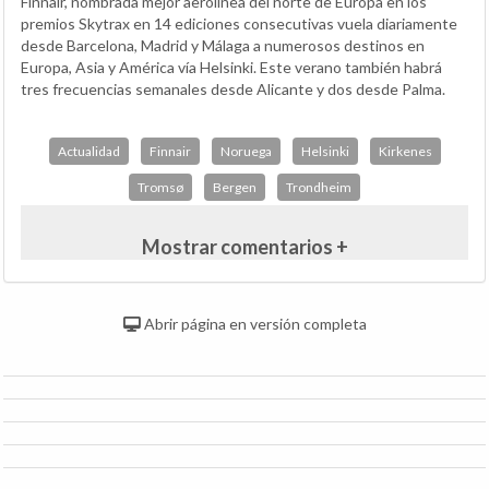
Finnair, nombrada mejor aerolínea del norte de Europa en los
premios Skytrax en 14 ediciones consecutivas vuela diariamente
desde Barcelona, Madrid y Málaga a numerosos destinos en
Europa, Asia y América vía Helsinki. Este verano también habrá
tres frecuencias semanales desde Alicante y dos desde Palma.
Actualidad
Finnair
Noruega
Helsinki
Kirkenes
Tromsø
Bergen
Trondheim
Mostrar comentarios +
Abrir página en versión completa