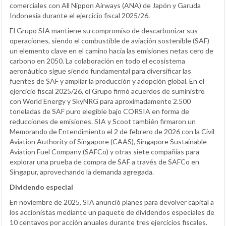
comerciales con All Nippon Airways (ANA) de Japón y Garuda
Indonesia durante el ejercicio fiscal 2025/26.
El Grupo SIA mantiene su compromiso de descarbonizar sus
operaciones, siendo el combustible de aviación sostenible (SAF)
un elemento clave en el camino hacia las emisiones netas cero de
carbono en 2050. La colaboración en todo el ecosistema
aeronáutico sigue siendo fundamental para diversificar las
fuentes de SAF y ampliar la producción y adopción global. En el
ejercicio fiscal 2025/26, el Grupo firmó acuerdos de suministro
con World Energy y SkyNRG para aproximadamente 2.500
toneladas de SAF puro elegible bajo CORSIA en forma de
reducciones de emisiones. SIA y Scoot también firmaron un
Memorando de Entendimiento el 2 de febrero de 2026 con la Civil
Aviation Authority of Singapore (CAAS), Singapore Sustainable
Aviation Fuel Company (SAFCo) y otras siete compañías para
explorar una prueba de compra de SAF a través de SAFCo en
Singapur, aprovechando la demanda agregada.
Dividendo especial
En noviembre de 2025, SIA anunció planes para devolver capital a
los accionistas mediante un paquete de dividendos especiales de
10 centavos por acción anuales durante tres ejercicios fiscales.