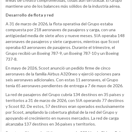
líneas de crédito comprometidas, todas aún sin utilizar. El Grupo
mantiene uno de los balances más sólidos de la industria aérea.
Desarrollo de flota y red
A 31 de marzo de 2026, la flota operativa del Grupo estaba
compuesta por 218 aeronaves de pasajeros y carga, con una
antigüedad media de siete años y nueve meses. SIA operaba 148
aeronaves de pasajeros y siete cargueros, mientras que Scoot
operaba 63 aeronaves de pasajeros. Durante el trimestre, el
Grupo recibió un Boeing 787-9, un Boeing 787-10 y un Boeing
737-8.
En mayo de 2026, Scoot anunció un pedido firme de cinco
aeronaves de la familia Airbus A320neo y ejerció opciones para
seis aeronaves adicionales. Con estas 11 aeronaves, el Grupo
tenía 65 aeronaves pendientes de entrega a 7 de mayo de 2026.
La red de pasajeros del Grupo cubría 134 destinos en 35 países y
territorios a 31 de marzo de 2026, con SIA operando 77 destinos
y Scoot 82. De estos, 57 destinos eran operados exclusivamente
por Scoot, ampliando la cobertura global de la red del Grupo y
apoyando el crecimiento en nuevos mercados. La red de carga
alcanzaba 137 destinos en 36 países y territorios.