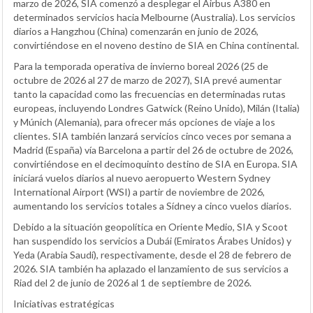
marzo de 2026, SIA comenzó a desplegar el Airbus A380 en
determinados servicios hacia Melbourne (Australia). Los servicios
diarios a Hangzhou (China) comenzarán en junio de 2026,
convirtiéndose en el noveno destino de SIA en China continental.
Para la temporada operativa de invierno boreal 2026 (25 de
octubre de 2026 al 27 de marzo de 2027), SIA prevé aumentar
tanto la capacidad como las frecuencias en determinadas rutas
europeas, incluyendo Londres Gatwick (Reino Unido), Milán (Italia)
y Múnich (Alemania), para ofrecer más opciones de viaje a los
clientes. SIA también lanzará servicios cinco veces por semana a
Madrid (España) vía Barcelona a partir del 26 de octubre de 2026,
convirtiéndose en el decimoquinto destino de SIA en Europa. SIA
iniciará vuelos diarios al nuevo aeropuerto Western Sydney
International Airport (WSI) a partir de noviembre de 2026,
aumentando los servicios totales a Sídney a cinco vuelos diarios.
Debido a la situación geopolítica en Oriente Medio, SIA y Scoot
han suspendido los servicios a Dubái (Emiratos Árabes Unidos) y
Yeda (Arabia Saudí), respectivamente, desde el 28 de febrero de
2026. SIA también ha aplazado el lanzamiento de sus servicios a
Riad del 2 de junio de 2026 al 1 de septiembre de 2026.
Iniciativas estratégicas