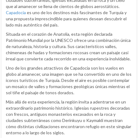
ciudades subterráneas, iglesias excavadas en la roca y un cielo
que al amanecer se llena de cientos de globos aerostáticos.
Capadocia
es uno de los destinos más fascinantes de Turquía y
una propuesta imprescindible para quienes desean descubrir el
lado más auténtico del país.
Situada en el corazón de Anatolia, esta región declarada
Patrimonio Mundial por la UNESCO ofrece una combinación única
de naturaleza, historia y cultura. Sus característicos valles,
chimeneas de hadas y formaciones rocosas crean un paisaje casi
irreal que convierte cada recorrido en una experiencia inolvidable.
Uno de los grandes atractivos de Capadocia son los vuelos en
globo al amanecer, una imagen que se ha convertido en uno de los
iconos turísticos de Turquía. Desde el aire es posible contemplar
un mosaico de valles y formaciones geológicas únicas mientras el
sol tiñe el paisaje de tonos dorados.
Más allá de esta experiencia, la región invita a adentrarse en un
extraordinario patrimonio histórico. Iglesias rupestres decoradas
con frescos, antiguos monasterios excavados en la roca y
ciudades subterráneas como Derinkuyu o Kaymakli muestran
cómo distintas civilizaciones encontraron refugio en este singular
entorno a lo largo de los siglos.