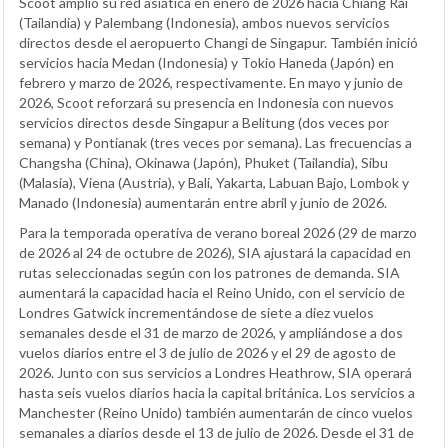
Scoot amplió su red asiática en enero de 2026 hacia Chiang Rai
(Tailandia) y Palembang (Indonesia), ambos nuevos servicios
directos desde el aeropuerto Changi de Singapur. También inició
servicios hacia Medan (Indonesia) y Tokio Haneda (Japón) en
febrero y marzo de 2026, respectivamente. En mayo y junio de
2026, Scoot reforzará su presencia en Indonesia con nuevos
servicios directos desde Singapur a Belitung (dos veces por
semana) y Pontianak (tres veces por semana). Las frecuencias a
Changsha (China), Okinawa (Japón), Phuket (Tailandia), Sibu
(Malasia), Viena (Austria), y Bali, Yakarta, Labuan Bajo, Lombok y
Manado (Indonesia) aumentarán entre abril y junio de 2026.
Para la temporada operativa de verano boreal 2026 (29 de marzo
de 2026 al 24 de octubre de 2026), SIA ajustará la capacidad en
rutas seleccionadas según con los patrones de demanda. SIA
aumentará la capacidad hacia el Reino Unido, con el servicio de
Londres Gatwick incrementándose de siete a diez vuelos
semanales desde el 31 de marzo de 2026, y ampliándose a dos
vuelos diarios entre el 3 de julio de 2026 y el 29 de agosto de
2026. Junto con sus servicios a Londres Heathrow, SIA operará
hasta seis vuelos diarios hacia la capital británica. Los servicios a
Manchester (Reino Unido) también aumentarán de cinco vuelos
semanales a diarios desde el 13 de julio de 2026. Desde el 31 de