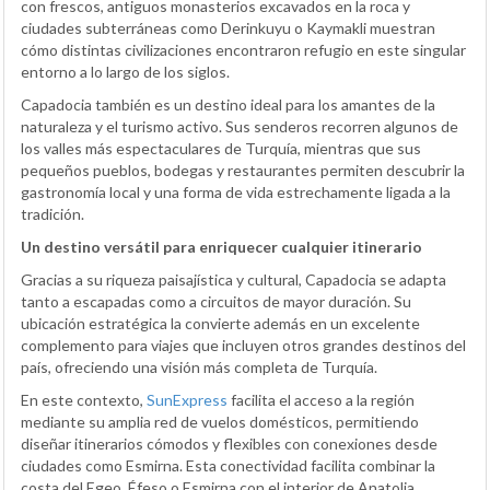
con frescos, antiguos monasterios excavados en la roca y
ciudades subterráneas como Derinkuyu o Kaymakli muestran
cómo distintas civilizaciones encontraron refugio en este singular
entorno a lo largo de los siglos.
Capadocia también es un destino ideal para los amantes de la
naturaleza y el turismo activo. Sus senderos recorren algunos de
los valles más espectaculares de Turquía, mientras que sus
pequeños pueblos, bodegas y restaurantes permiten descubrir la
gastronomía local y una forma de vida estrechamente ligada a la
tradición.
Un destino versátil para enriquecer cualquier itinerario
Gracias a su riqueza paisajística y cultural, Capadocia se adapta
tanto a escapadas como a circuitos de mayor duración. Su
ubicación estratégica la convierte además en un excelente
complemento para viajes que incluyen otros grandes destinos del
país, ofreciendo una visión más completa de Turquía.
En este contexto,
SunExpress
facilita el acceso a la región
mediante su amplia red de vuelos domésticos, permitiendo
diseñar itinerarios cómodos y flexibles con conexiones desde
ciudades como Esmirna. Esta conectividad facilita combinar la
costa del Egeo, Éfeso o Esmirna con el interior de Anatolia,