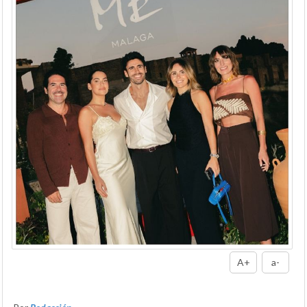
A+
a-