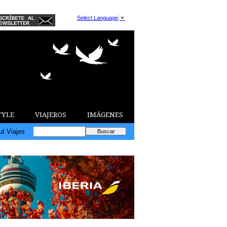
Select Language
▼
TYLE
VIAJEROS
IMÁGENES
ut Viajes