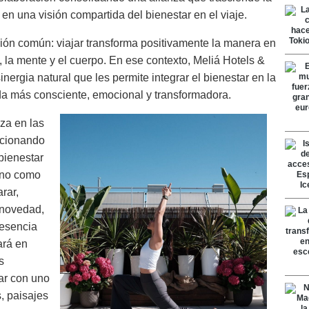
n una visión compartida del bienestar en el viaje.
ión común: viajar transforma positivamente la manera en
, la mente y el cuerpo. En ese contexto, Meliá Hotels &
ergia natural que les permite integrar el bienestar en la
da más consciente, emocional y transformadora.
iza en las
ucionando
bienestar
 no como
rar,
 novedad,
resencia
ará en
s
tar con uno
, paisajes