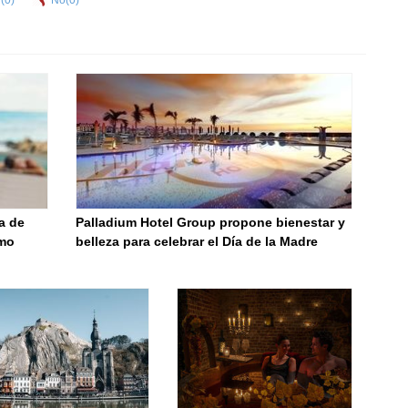
(
0
)
No(
0
)
a de
Palladium Hotel Group propone bienestar y
omo
belleza para celebrar el Día de la Madre