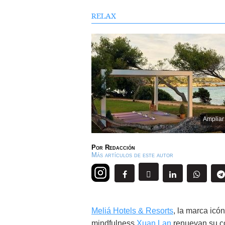
RELAX
Ampliar
Por
Redacción
Más artículos de este autor
Meliá Hotels & Resorts
, la marca icón
mindfulness
Xuan Lan
renuevan su co