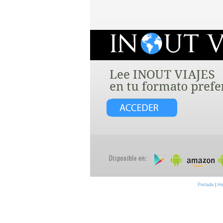
Portada
|
He