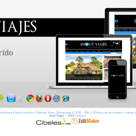
meroteca
|
Índice temático
|
Sitemap News
|
Búsquedas
|
[ RSS - XML ]
|
Política de privacidad y cookies
Inout Viajes :: 2014
Contacto