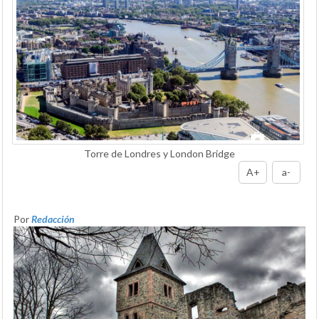
Torre de Londres y London Bridge
A+
a-
Por
Redacción