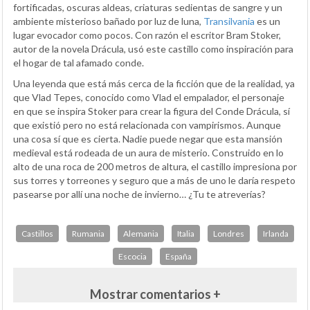
fortificadas, oscuras aldeas, criaturas sedientas de sangre y un
ambiente misterioso bañado por luz de luna,
Transilvania
es un
lugar evocador como pocos. Con razón el escritor Bram Stoker,
autor de la novela Drácula, usó este castillo como inspiración para
el hogar de tal afamado conde.
Una leyenda que está más cerca de la ficción que de la realidad, ya
que Vlad Tepes, conocido como Vlad el empalador, el personaje
en que se inspira Stoker para crear la figura del Conde Drácula, sí
que existió pero no está relacionada con vampirismos. Aunque
una cosa sí que es cierta. Nadie puede negar que esta mansión
medieval está rodeada de un aura de misterio. Construido en lo
alto de una roca de 200 metros de altura, el castillo impresiona por
sus torres y torreones y seguro que a más de uno le daría respeto
pasearse por allí una noche de invierno… ¿Tu te atreverías?
Castillos
Rumania
Alemania
Italia
Londres
Irlanda
Escocia
España
Mostrar comentarios +