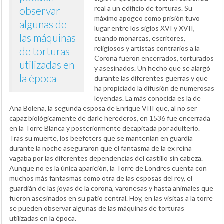
real a un edificio de torturas. Su
observar
máximo apogeo como prisión tuvo
algunas de
lugar entre los siglos XVI y XVII,
las máquinas
cuando monarcas, escritores,
religiosos y artistas contrarios a la
de torturas
Corona fueron encerrados, torturados
utilizadas en
y asesinados. Un hecho que se alargó
la época
durante las diferentes guerras y que
ha propiciado la difusión de numerosas
leyendas. La más conocida es la de
Ana Bolena, la segunda esposa de Enrique VIII que, al no ser
capaz biológicamente de darle herederos, en 1536 fue encerrada
en la Torre Blanca y posteriormente decapitada por adulterio.
Tras su muerte, los beefeters que se mantenían en guardia
durante la noche aseguraron que el fantasma de la ex reina
vagaba por las diferentes dependencias del castillo sin cabeza.
Aunque no es la única aparición, la Torre de Londres cuenta con
muchos más fantasmas como otra de las esposas del rey, el
guardián de las joyas de la corona, varonesas y hasta animales que
fueron asesinados en su patio central. Hoy, en las visitas a la torre
se pueden observar algunas de las máquinas de torturas
utilizadas en la época.