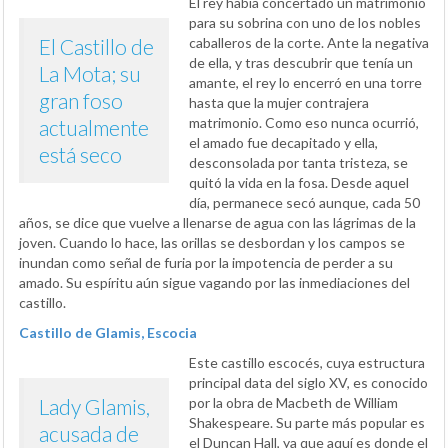
El rey había concertado un matrimonio
para su sobrina con uno de los nobles
El Castillo de
caballeros de la corte. Ante la negativa
de ella, y tras descubrir que tenía un
La Mota; su
amante, el rey lo encerró en una torre
gran foso
hasta que la mujer contrajera
matrimonio. Como eso nunca ocurrió,
actualmente
el amado fue decapitado y ella,
está seco
desconsolada por tanta tristeza, se
quitó la vida en la fosa. Desde aquel
día, permanece secó aunque, cada 50
años, se dice que vuelve a llenarse de agua con las lágrimas de la
joven. Cuando lo hace, las orillas se desbordan y los campos se
inundan como señal de furia por la impotencia de perder a su
amado. Su espíritu aún sigue vagando por las inmediaciones del
castillo.
Castillo de Glamis, Escocia
Este castillo escocés, cuya estructura
principal data del siglo XV, es conocido
Lady Glamis,
por la obra de Macbeth de William
Shakespeare. Su parte más popular es
acusada de
el Duncan Hall, ya que aquí es donde el