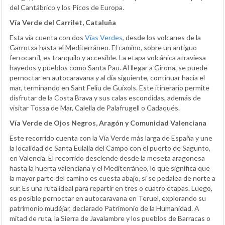
del Cantábrico y los Picos de Europa.
Vía Verde del Carrilet, Cataluña
Esta vía cuenta con dos
Vías Verdes
, desde los volcanes de la
Garrotxa hasta el Mediterráneo. El camino, sobre un antiguo
ferrocarril, es tranquilo y accesible. La etapa volcánica atraviesa
hayedos y pueblos como Santa Pau. Al llegar a Girona, se puede
pernoctar en autocaravana y al día siguiente, continuar hacia el
mar, terminando en Sant Feliu de Guíxols. Este itinerario permite
disfrutar de la Costa Brava y sus calas escondidas, además de
visitar Tossa de Mar, Calella de Palafrugell o Cadaqués.
Vía Verde de Ojos Negros, Aragón y Comunidad Valenciana
Este recorrido cuenta con la Vía Verde más larga de España y une
la localidad de Santa Eulalia del Campo con el puerto de Sagunto,
en Valencia. El recorrido desciende desde la meseta aragonesa
hasta la huerta valenciana y el Mediterráneo, lo que significa que
la mayor parte del camino es cuesta abajo, si se pedalea de norte a
sur. Es una ruta ideal para repartir en tres o cuatro etapas. Luego,
es posible pernoctar en autocaravana en Teruel, explorando su
patrimonio mudéjar, declarado Patrimonio de la Humanidad. A
mitad de ruta, la Sierra de Javalambre y los pueblos de Barracas o