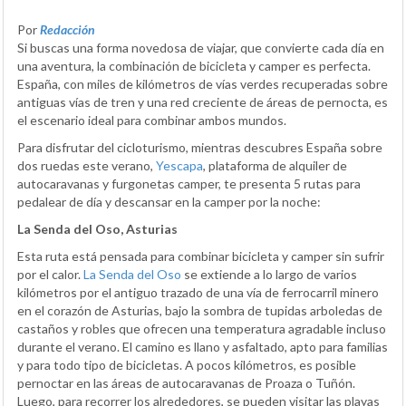
Por
Redacción
Si buscas una forma novedosa de viajar, que convierte cada día en
una aventura, la combinación de bicicleta y camper es perfecta.
España, con miles de kilómetros de vías verdes recuperadas sobre
antiguas vías de tren y una red creciente de áreas de pernocta, es
el escenario ideal para combinar ambos mundos.
Para disfrutar del cicloturismo, mientras descubres España sobre
dos ruedas este verano,
Yescapa
, plataforma de alquiler de
autocaravanas y furgonetas camper, te presenta 5 rutas para
pedalear de día y descansar en la camper por la noche:
La Senda del Oso, Asturias
Esta ruta está pensada para combinar bicicleta y camper sin sufrir
por el calor.
La Senda del Oso
se extiende a lo largo de varios
kilómetros por el antiguo trazado de una vía de ferrocarril minero
en el corazón de Asturias, bajo la sombra de tupidas arboledas de
castaños y robles que ofrecen una temperatura agradable incluso
durante el verano. El camino es llano y asfaltado, apto para familias
y para todo tipo de bicicletas. A pocos kilómetros, es posible
pernoctar en las áreas de autocaravanas de Proaza o Tuñón.
Luego, para recorrer los alrededores, se pueden visitar las playas