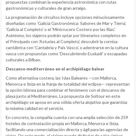
propuestas combinan la experiencia astronómica con rutas
gastronómicas y culturales de gran arraigo.
La programación de circuitos incluye opciones minuciosamente
diseñadas como 'Galicia Gastronómica: Sabores de Mar y Tierra',
'Galicia al Completo' o el 'Minicrucero Costero por las Rías'.
Asimismo, los viajeros podrán optar por itinerarios completos en
el Principado con 'Asturias al Completo', descubrir la cornisa
cantábrica con 'Cantabria y País Vasco', o adentrarse en la cultura
vasca con propuestas como 'Descubriendo Euskadi' y escapadas
culturales a Bilbao.
Descanso mediterráneo en el archipiélago balear
Como alternativa costera, las Islas Baleares —con Mallorca,
Menorca e Ibiza en la franja de totalidad del eclipse— representan
la opción idónea para combinar el fenómeno con el descanso de
playa junto al Mediterráneo. La propuesta de Soltour en este
archipiélago se apoya en una sólida oferta alojativa que garantiza
la máxima calidad en el servicio.
En concreto, la compañía cuenta con una amplia selección de 259
hoteles de contratación propia en Mallorca, Menorca e Ibiza,
facilitando una comercialización directa y ágil para las agencias de
viajes. De este modo, el viajero puede disfrutar de calas únicas,