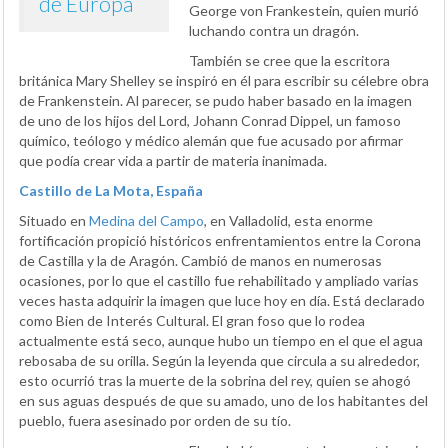
de Europa
George von Frankestein, quien murió
luchando contra un dragón.
También se cree que la escritora
británica Mary Shelley se inspiró en él para escribir su célebre obra
de Frankenstein. Al parecer, se pudo haber basado en la imagen
de uno de los hijos del Lord, Johann Conrad Dippel, un famoso
químico, teólogo y médico alemán que fue acusado por afirmar
que podía crear vida a partir de materia inanimada.
Castillo de La Mota, España
Situado en
Medina del Campo
, en Valladolid, esta enorme
fortificación propició históricos enfrentamientos entre la Corona
de Castilla y la de Aragón. Cambió de manos en numerosas
ocasiones, por lo que el castillo fue rehabilitado y ampliado varias
veces hasta adquirir la imagen que luce hoy en día. Está declarado
como Bien de Interés Cultural. El gran foso que lo rodea
actualmente está seco, aunque hubo un tiempo en el que el agua
rebosaba de su orilla. Según la leyenda que circula a su alrededor,
esto ocurrió tras la muerte de la sobrina del rey, quien se ahogó
en sus aguas después de que su amado, uno de los habitantes del
pueblo, fuera asesinado por orden de su tío.