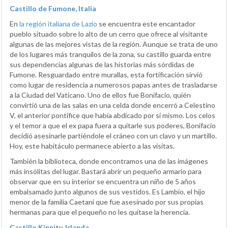
Castillo de Fumone, Italia
En
la región italiana de Lazio
se encuentra este encantador
pueblo situado sobre lo alto de un cerro que ofrece al visitante
algunas de las mejores vistas de la región. Aunque se trata de uno
de los lugares más tranquilos de la zona, su castillo guarda entre
sus dependencias algunas de las historias más sórdidas de
Fumone. Resguardado entre murallas, esta fortificación sirvió
como lugar de residencia a numerosos papas antes de trasladarse
a la Ciudad del Vaticano. Uno de ellos fue Bonifacio, quién
convirtió una de las salas en una celda donde encerró a Celestino
V, el anterior pontífice que había abdicado por sí mismo. Los celos
y el temor a que el ex papa fuera a quitarle sus poderes, Bonifacio
decidió asesinarle partiéndole el cráneo con un clavo y un martillo.
Hoy, este habitáculo permanece abierto a las visitas.
También la biblioteca, donde encontramos una de las imágenes
más insólitas del lugar. Bastará abrir un pequeño armario para
observar que en su interior se encuentra un niño de 5 años
embalsamado junto algunos de sus vestidos. Es Lambio, el hijo
menor de la familia Caetani que fue asesinado por sus propias
hermanas para que el pequeño no les quitase la herencia.
Castillo Kinnity, Irlanda