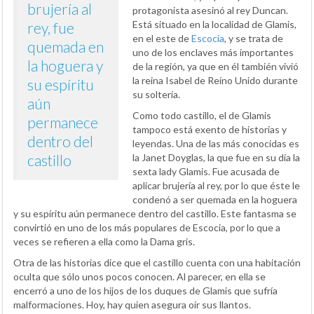
brujería al
protagonista asesinó al rey Duncan.
Está situado en la localidad de Glamis,
rey, fue
en el este de
Escocia
, y se trata de
quemada en
uno de los enclaves más importantes
la hoguera y
de la región, ya que en él también vivió
la reina Isabel de Reino Unido durante
su espíritu
su soltería.
aún
Como todo castillo, el de Glamis
permanece
tampoco está exento de historias y
dentro del
leyendas. Una de las más conocidas es
castillo
la Janet Doyglas, la que fue en su día la
sexta lady Glamis. Fue acusada de
aplicar brujería al rey, por lo que éste le
condenó a ser quemada en la hoguera
y su espíritu aún permanece dentro del castillo. Este fantasma se
convirtió en uno de los más populares de Escocia, por lo que a
veces se refieren a ella como la Dama gris.
Otra de las historias dice que el castillo cuenta con una habitación
oculta que sólo unos pocos conocen. Al parecer, en ella se
encerró a uno de los hijos de los duques de Glamis que sufría
malformaciones. Hoy, hay quien asegura oír sus llantos.