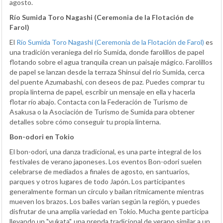
agosto.
Río Sumida Toro Nagashi (Ceremonia de la Flotación de
Farol)
El
Río Sumida Toro Nagashi (Ceremonia de la Flotación de Farol)
es
una tradición veraniega del río Sumida, donde farolillos de papel
flotando sobre el agua tranquila crean un paisaje mágico. Farolillos
de papel se lanzan desde la terraza Shinsui del río Sumida, cerca
del puente Azumabashi, con deseos de paz. Puedes comprar tu
propia linterna de papel, escribir un mensaje en ella y hacerla
flotar río abajo. Contacta con la Federación de Turismo de
Asakusa o la Asociación de Turismo de Sumida para obtener
detalles sobre cómo conseguir tu propia linterna.
Bon-odori en Tokio
El bon-odori, una danza tradicional, es una parte integral de los
festivales de verano japoneses. Los eventos Bon-odori suelen
celebrarse de mediados a finales de agosto, en santuarios,
parques y otros lugares de todo Japón. Los participantes
generalmente forman un círculo y bailan rítmicamente mientras
mueven los brazos. Los bailes varían según la región, y puedes
disfrutar de una amplia variedad en Tokio. Mucha gente participa
llevando un "yukata", una prenda tradicional de verano similar a un