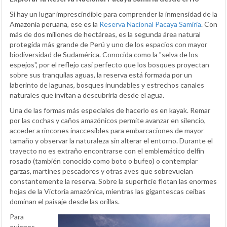
Si hay un lugar imprescindible para comprender la inmensidad de la
Amazonía peruana, ese es la
Reserva Nacional Pacaya Samiria
. Con
más de dos millones de hectáreas, es la segunda área natural
protegida más grande de Perú y uno de los espacios con mayor
biodiversidad de Sudamérica. Conocida como la "selva de los
espejos", por el reflejo casi perfecto que los bosques proyectan
sobre sus tranquilas aguas, la reserva está formada por un
laberinto de lagunas, bosques inundables y estrechos canales
naturales que invitan a descubrirla desde el agua.
Una de las formas más especiales de hacerlo es en kayak. Remar
por las cochas y caños amazónicos permite avanzar en silencio,
acceder a rincones inaccesibles para embarcaciones de mayor
tamaño y observar la naturaleza sin alterar el entorno. Durante el
trayecto no es extraño encontrarse con el emblemático delfín
rosado (también conocido como boto o bufeo) o contemplar
garzas, martines pescadores y otras aves que sobrevuelan
constantemente la reserva. Sobre la superficie flotan las enormes
hojas de la Victoria amazónica, mientras las gigantescas ceibas
dominan el paisaje desde las orillas.
Para
quienes