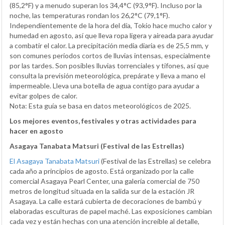
(85,2°F) y a menudo superan los 34,4°C (93,9°F). Incluso por la
noche, las temperaturas rondan los 26,2°C (79,1°F).
Independientemente de la hora del día, Tokio hace mucho calor y
humedad en agosto, así que lleva ropa ligera y aireada para ayudar
a combatir el calor. La precipitación media diaria es de 25,5 mm, y
son comunes periodos cortos de lluvias intensas, especialmente
por las tardes. Son posibles lluvias torrenciales y tifones, así que
consulta la previsión meteorológica, prepárate y lleva a mano el
impermeable. Lleva una botella de agua contigo para ayudar a
evitar golpes de calor.
Nota: Esta guía se basa en datos meteorológicos de 2025.
Los mejores eventos, festivales y otras actividades para
hacer en agosto
Asagaya Tanabata Matsuri (Festival de las Estrellas)
El Asagaya Tanabata Matsuri
(Festival de las Estrellas) se celebra
cada año a principios de agosto. Está organizado por la calle
comercial Asagaya Pearl Center, una galería comercial de 750
metros de longitud situada en la salida sur de la estación JR
Asagaya. La calle estará cubierta de decoraciones de bambú y
elaboradas esculturas de papel maché. Las exposiciones cambian
cada vez y están hechas con una atención increíble al detalle,