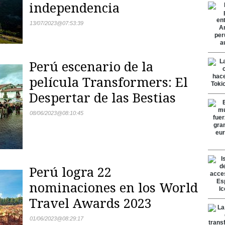
independencia
13/07/2023
@
07:53:39
Perú escenario de la
película Transformers: El
Despertar de las Bestias
08/06/2023
@
08:10:45
Perú logra 22
nominaciones en los World
Travel Awards 2023
01/06/2023
@
08:29:17