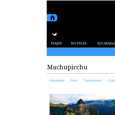
VIAJES
HOTELES
ESCAPADA
2015 7 de agosto de 2026
Machupicchu
Actualidad
Perú
Transformers
Cus