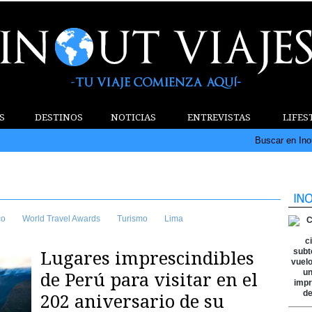
S
DESTINOS
NOTICIAS
ENTREVISTAS
LIFES
Buscar en Ino
co
World Travel Awards
Turismo
Lima
Lugares imprescindibles
de Perú para visitar en el
202 aniversario de su