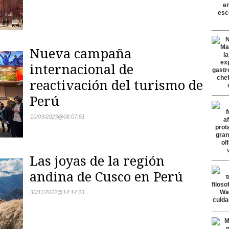
Nueva campaña
internacional de
reactivación del turismo de
Perú
10/03/2023
@
08:07:51
Las joyas de la región
andina de Cusco en Perú
30/11/2022
@
14:14:23