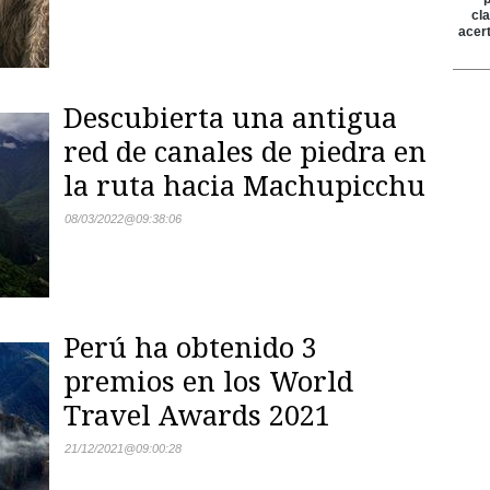
Descubierta una antigua
red de canales de piedra en
la ruta hacia Machupicchu
08/03/2022
@
09:38:06
Perú ha obtenido 3
premios en los World
Travel Awards 2021
21/12/2021
@
09:00:28