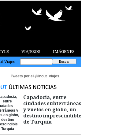
TYLE
VIAJEROS
IMÁGENES
ut Viajes
Tweets por el @inout_viajes.
Capadocia, entre
ciudades subterráneas
y vuelos en globo, un
destino imprescindible
de Turquía