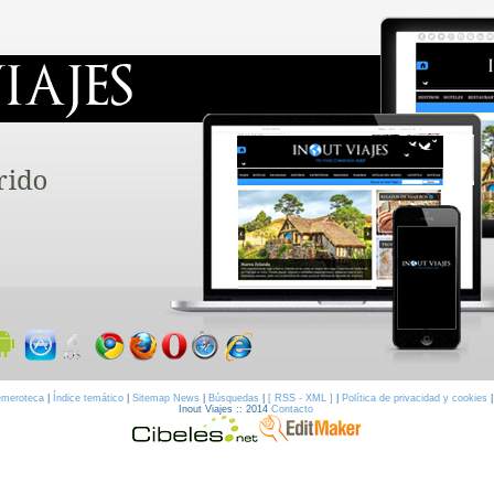
meroteca
|
Índice temático
|
Sitemap News
|
Búsquedas
|
[ RSS - XML ]
|
Política de privacidad y cookies
Inout Viajes :: 2014
Contacto