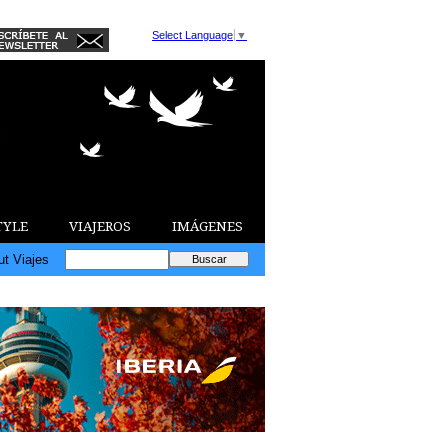
Select Language
▼
TYLE
VIAJEROS
IMÁGENES
ut Viajes