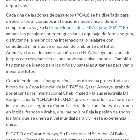
deportivos.
Cada una de las zonas de pasajeros (POAs) se ha diseñado para
ofrecer a los aficionados instalaciones específicas, donde
completar su viaje a la
Copa Mundial de la FIFA Qatar 2022™.
En
ambas, los pasajeros pueden guardar su equipaje de forma segura,
disfrutar de la mejor cocina internacional o relajarse con
comodidad mientras se empapan del ambiente del fútbol.
Además, el área de mayor tamaño, en el HIA, incluye una zona de
juegos con realidad virtual, una novedad a nivel mundial. También
hay zonas de juegos para los niños y pantallas gigantes para ver lo
mejor del fútbol.
Coincidiendo con la inauguración, la aerolínea ha presentado un
himno de la Copa Mundial de la FIFA™ de Qatar Airways, grabado
por el cantante internacional Cheb Khaled y la superestrella DJ
Rodge, llamado "C.H.A.M.P.I.O.N.S.", que se reproducirá a bordo de
los vuelos que lleguen a Qatar. La letra de la canción está cantada
en inglés, francés y árabe, y su melodía refleja la pasión de todos
los fans que se unen a nivel mundial para vivir esta experiencia
única.
El GCEO de Qatar Airways, Su Excelencia el Sr. Akbar Al Baker,
asegura: "Qatar Airways se esfuerza por ofrecer a los pasajeros