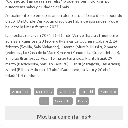
"Con poquitas cosas ser feliz"
lo que les permitió girar por
numerosas salas y ciudades del país.
Actualmente, se encuentran en pleno lanzamiento de su segundo
disco, ‘De Donde Vengo’, un disco que habla de sus raíces, y que
ha visto la luz en febrero 2024.
Las fechas de la gira 2024 “De Donde Vengo” hasta el momento
son las siguientes: 23 febrero (Málaga, La Cochera Cabaret), 24
febrero (Sevilla, Sala Malandar), 1 marzo (Murcia, Musik), 2 marzo
(Valencia, La Casa de la Mar), 8 marzo (Zamora, La Cueva del Jazz),
9 marzo (Burgos, La Rua), 15 marzo (Granada, Planta Baja), 29
marzo (Benicàssim, SanSan Festival), 5 abril (Zaragoza, Las Armas),
6 abril (Bilbao, Azkena), 13 abril (Barcelona, La Nau) y 20 abril
(Madrid, Sala Mon).
Actualidad
Morochos
Gemelos
Madrid
Flamenco
Pop
Concierto
Disco
Mostrar comentarios +