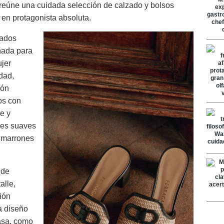
 reúne una cuidada selección de calzado y bolsos
 en protagonista absoluta.
nados
ñada para
ujer
dad,
ión
os con
e y
les suaves
y marrones
 de
alle,
ión
a diseño
asa, como