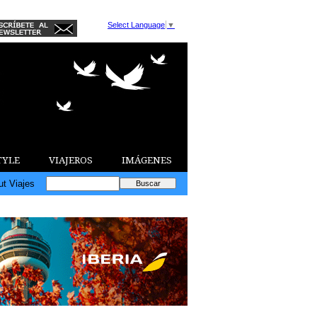
Select Language
▼
TYLE
VIAJEROS
IMÁGENES
ut Viajes