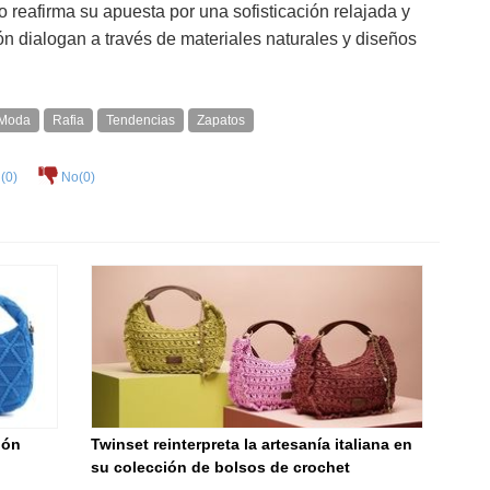
reafirma su apuesta por una sofisticación relajada y
ón dialogan a través de materiales naturales y diseños
Moda
Rafia
Tendencias
Zapatos
(
0
)
No(
0
)
ión
Twinset reinterpreta la artesanía italiana en
su colección de bolsos de crochet