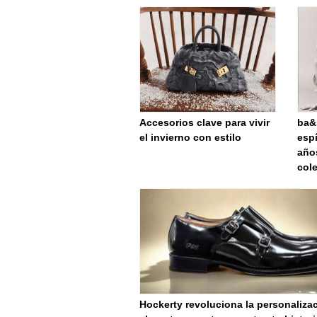
Accesorios clave para vivir
ba&s
el invierno con estilo
espí
año
col
Hockerty revoluciona la personaliza