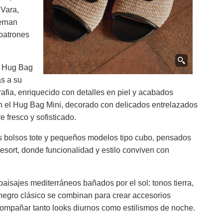
 Vara,
ernan
 patrones
o Hug Bag
s a su
rafia, enriquecido con detalles en piel y acabados
én el Hug Bag Mini, decorado con delicados entrelazados
e fresco y sofisticado.
s bolsos tote y pequeños modelos tipo cubo, pensados
esort, donde funcionalidad y estilo conviven con
paisajes mediterráneos bañados por el sol: tonos tierra,
negro clásico se combinan para crear accesorios
compañar tanto looks diurnos como estilismos de noche.