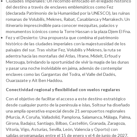
Ciudades Imperiales: Un recorrido enfocado en el legado histórico
del destino a través de enclaves emblemáticos como Fez
(declarada Patrimonio de la Humanidad por la UNESCO), las ruinas
romanas de Volubilis, Meknes, Rabat, Casablanca y Marrakech. Un
itinerario imprescindible para conocer mezquitas, palacios y
monumentos icónicos como la Torre Hassan o la plaza Djem El Fna.
Fez y el Desierto: Una propuesta que combina el patrimonio
histórico de las ciudades imperiales con la majestuosidad de los
paisajes del sur. Tras visitar Fez, Volubilis y Meknes, la ruta se
adentra hacia las montañas del Atlas, Ifrane, Midelt, Erfoud y
Merzouga, brindando la oportunidad de vivir la magia de las dunas
y pasar una noche inolvidable en jaima, además de contemplar
enclaves como las Gargantas del Todra, el Valle del Dadés,
Ouarzazate y Ait Ben Haddou.
Conectividad regional y flexibilidad con vuelos regulares
Con el objetivo de facilitar el acceso a este destino estratégico
desde cualquier punto de la península e islas, Soltour ha diseñado
una amplia operativa especial desde 21 aeropuertos regionales
(Murcia, A Coruña, Valladolid, Pamplona, Salamanca, Málaga, Palma,
Girona, Badajoz, Santiago, Bilbao, Castellón, Granada, Zaragoza,
Vitoria, Vigo, Asturias, Sevilla, León, Valencia y Oporto) con
salidas programadas entre el 15 de enero y el 4 de junio de 2027.