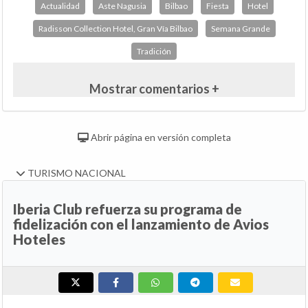
Actualidad
Aste Nagusia
Bilbao
Fiesta
Hotel
Radisson Collection Hotel, Gran Vía Bilbao
Semana Grande
Tradición
Mostrar comentarios +
Abrir página en versión completa
TURISMO NACIONAL
Iberia Club refuerza su programa de
fidelización con el lanzamiento de Avios
Hoteles