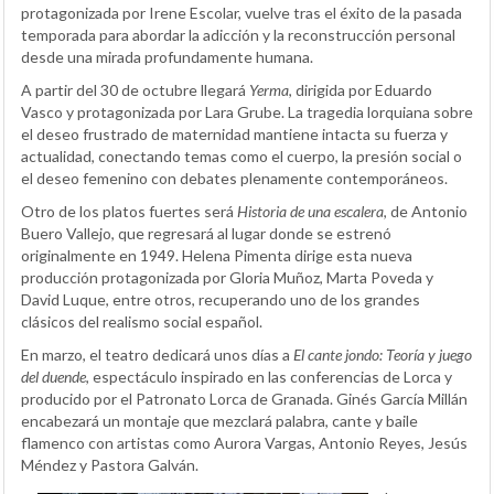
protagonizada por Irene Escolar, vuelve tras el éxito de la pasada
temporada para abordar la adicción y la reconstrucción personal
desde una mirada profundamente humana.
A partir del 30 de octubre llegará
Yerma
, dirigida por Eduardo
Vasco y protagonizada por Lara Grube. La tragedia lorquiana sobre
el deseo frustrado de maternidad mantiene intacta su fuerza y
actualidad, conectando temas como el cuerpo, la presión social o
el deseo femenino con debates plenamente contemporáneos.
Otro de los platos fuertes será
Historia de una escalera
, de Antonio
Buero Vallejo, que regresará al lugar donde se estrenó
originalmente en 1949. Helena Pimenta dirige esta nueva
producción protagonizada por Gloria Muñoz, Marta Poveda y
David Luque, entre otros, recuperando uno de los grandes
clásicos del realismo social español.
En marzo, el teatro dedicará unos días a
El cante jondo: Teoría y juego
del duende
, espectáculo inspirado en las conferencias de Lorca y
producido por el Patronato Lorca de Granada. Ginés García Millán
encabezará un montaje que mezclará palabra, cante y baile
flamenco con artistas como Aurora Vargas, Antonio Reyes, Jesús
Méndez y Pastora Galván.