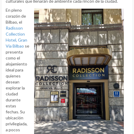
culturales que llenarán de ambiente cada rincón de la ciudad.
En pleno
corazón de
Bilbao, el
Radisson
Collection
Hotel, Gran
Vía Bilbao
se
presenta
como el
alojamiento
ideal para
quienes
desean
explorar la
ciudad
durante
estas
fechas. Su
ubicación
privilegiada,
a pocos