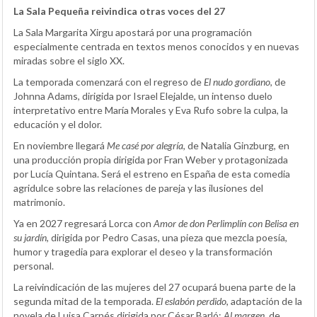
La Sala Pequeña reivindica otras voces del 27
La Sala Margarita Xirgu apostará por una programación
especialmente centrada en textos menos conocidos y en nuevas
miradas sobre el siglo XX.
La temporada comenzará con el regreso de
El nudo gordiano
, de
Johnna Adams, dirigida por Israel Elejalde, un intenso duelo
interpretativo entre María Morales y Eva Rufo sobre la culpa, la
educación y el dolor.
En noviembre llegará
Me casé por alegría
, de Natalia Ginzburg, en
una producción propia dirigida por Fran Weber y protagonizada
por Lucía Quintana. Será el estreno en España de esta comedia
agridulce sobre las relaciones de pareja y las ilusiones del
matrimonio.
Ya en 2027 regresará Lorca con
Amor de don Perlimplín con Belisa en
su jardín
, dirigida por Pedro Casas, una pieza que mezcla poesía,
humor y tragedia para explorar el deseo y la transformación
personal.
La reivindicación de las mujeres del 27 ocupará buena parte de la
segunda mitad de la temporada.
El eslabón perdido
, adaptación de la
novela de Luisa Carnés dirigida por César Barló;
Al margen
, de