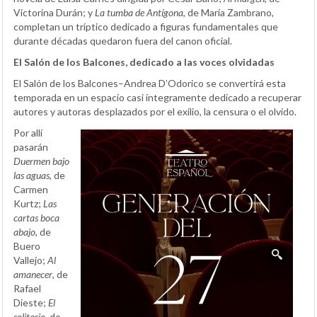
Victorina Durán; y
La tumba de Antígona
, de María Zambrano,
completan un tríptico dedicado a figuras fundamentales que
durante décadas quedaron fuera del canon oficial.
El Salón de los Balcones, dedicado a las voces olvidadas
El Salón de los Balcones–Andrea D’Odorico se convertirá esta
temporada en un espacio casi íntegramente dedicado a recuperar
autores y autoras desplazados por el exilio, la censura o el olvido.
Por allí
pasarán
Duermen bajo
las aguas
, de
Carmen
Kurtz;
Las
cartas boca
abajo
, de
Buero
Vallejo;
Al
amanecer
, de
Rafael
Dieste;
El
solitario
, de