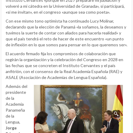
Instituto Cervantes «porque en 2027 prepararé mi jubilación y
volveré a mi cátedra en la Universidad de Granada», sí participará,
«si me invitan», en el congreso «aunque sea como poeta».
Con ese mismo tono optimista ha continuado Lucy Molinar,
declarando que la elección de Panamá «la soñamos, la deseamos y
tuvimos la suerte de contar con aliados para hacerla realidad» y
que el país tendrá el reto de hacer de este encuentro «un punto
de inflexión en lo que somos para pensar en lo que queremos ser».
El acuerdo firmado fija los compromisos de colaboración que
regirán la organización y la celebración del Congreso en 2028 en
las fechas que se concreten el Instituto Cervantes y el país
anfitrión, con el consenso de la Real Academia Española (RAE) y
ASALE (Asociación de Academias de Lengua Española).
Además del
presidente
de la
Academia
Panameña
de la
Lengua,
Jorge