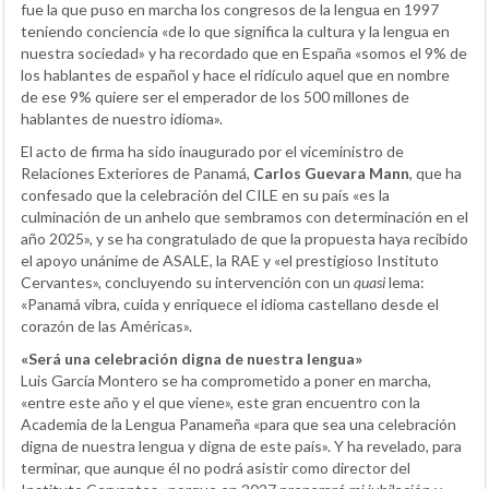
fue la que puso en marcha los congresos de la lengua en 1997
teniendo conciencia «de lo que significa la cultura y la lengua en
nuestra sociedad» y ha recordado que en España «somos el 9% de
los hablantes de español y hace el ridículo aquel que en nombre
de ese 9% quiere ser el emperador de los 500 millones de
hablantes de nuestro idioma».
El acto de firma ha sido inaugurado por el viceministro de
Relaciones Exteriores de Panamá,
Carlos Guevara Mann
, que ha
confesado que la celebración del CILE en su país «es la
culminación de un anhelo que sembramos con determinación en el
año 2025», y se ha congratulado de que la propuesta haya recibido
el apoyo unánime de ASALE, la RAE y «el prestigioso Instituto
Cervantes», concluyendo su intervención con un
quasi
lema:
«Panamá vibra, cuida y enriquece el idioma castellano desde el
corazón de las Américas».
«Será una celebración digna de nuestra lengua»
Luis García Montero se ha comprometido a poner en marcha,
«entre este año y el que viene», este gran encuentro con la
Academia de la Lengua Panameña «para que sea una celebración
digna de nuestra lengua y digna de este país». Y ha revelado, para
terminar, que aunque él no podrá asistir como director del