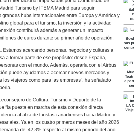
oción internacional impulsadas por la Comunidad de
 Madrid Turismo by IFEMA Madrid para seguir
 grandes hubs internacionales entre Europa y América y
no global para el turismo, la inversión y la actividad
onexión contribuirá además a generar un impacto
illones de euros durante su primer año de operación.
. Estamos acercando personas, negocios y culturas a
asa a formar parte de ese propósito: desde España,
ersonas con el mundo. Además, operarla con el Airbus
ión puede ayudarnos a acercar nuevos mercados y
a los viajeros como para las empresas”, ha señalado
beria.
viceconsejero de Cultura, Turismo y Deporte de la
e “la puesta en marcha de esta conexión directa
endencia al alza de turistas canadienses hacia Madrid y
esariales. Ya en los cuatro primeros meses del año 2026
a demanda del 42,3% respecto al mismo periodo del año