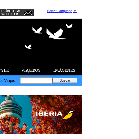
Select Language
▼
TYLE
VIAJEROS
IMÁGENES
ut Viajes