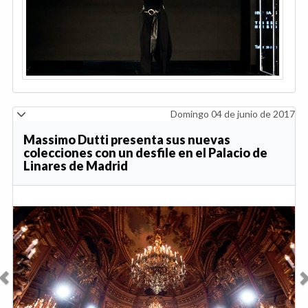
Domingo 04 de junio de 2017
Massimo Dutti presenta sus nuevas
colecciones con un desfile en el Palacio de
Linares de Madrid
Anterior
Sig
Massimo Dutti