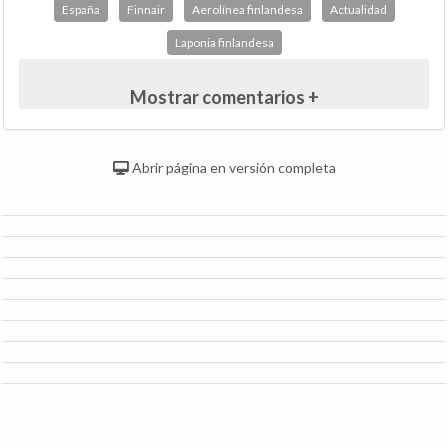
España
Finnair
Aerolínea finlandesa
Actualidad
Laponia finlandesa
Mostrar comentarios +
Abrir página en versión completa