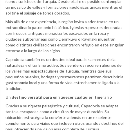
iconos turísticos de Turquía. Desde el aire es posible contemplar
un mosaico de valles y formaciones geológicas únicas mientras el
sol tiñe el paisaje de tonos dorados.
Más allá de esta experiencia, la región invita a adentrarse en un
extraordinario patrimonio histórico. Iglesias rupestres decoradas
con frescos, antiguos monasterios excavados en la roca y
ciudades subterráneas como Derinkuyu o Kaymakli muestran
cómo distintas civilizaciones encontraron refugio en este singular
entorno a lo largo de los siglos.
Capadocia también es un destino ideal para los amantes de la
naturaleza y el turismo activo. Sus senderos recorren algunos de
los valles más espectaculares de Turquía, mientras que sus
pequeños pueblos, bodegas y restaurantes permiten descubrir la
gastronomía local y una forma de vida estrechamente ligada a la
tradición.
Un destino versátil para enriquecer cualquier itinerario
Gracias a su riqueza paisajística y cultural, Capadocia se adapta
tanto a escapadas como a circuitos de mayor duración. Su
ubicación estratégica la convierte además en un excelente
complemento para viajes que incluyen otros grandes destinos del
país, ofreciendo una visión más completa de Turquía.