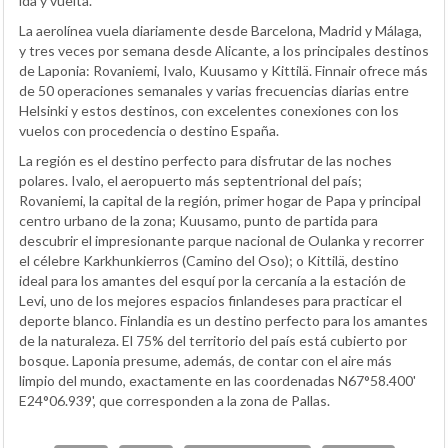
ida y vuelta.
La aerolínea vuela diariamente desde Barcelona, Madrid y Málaga,
y tres veces por semana desde Alicante, a los principales destinos
de Laponia: Rovaniemi, Ivalo, Kuusamo y Kittilä. Finnair ofrece más
de 50 operaciones semanales y varias frecuencias diarias entre
Helsinki y estos destinos, con excelentes conexiones con los
vuelos con procedencia o destino España.
La región es el destino perfecto para disfrutar de las noches
polares. Ivalo, el aeropuerto más septentrional del país;
Rovaniemi, la capital de la región, primer hogar de Papa y principal
centro urbano de la zona; Kuusamo, punto de partida para
descubrir el impresionante parque nacional de Oulanka y recorrer
el célebre Karkhunkierros (Camino del Oso); o Kittilä, destino
ideal para los amantes del esquí por la cercanía a la estación de
Levi, uno de los mejores espacios finlandeses para practicar el
deporte blanco. Finlandia es un destino perfecto para los amantes
de la naturaleza. El 75% del territorio del país está cubierto por
bosque. Laponia presume, además, de contar con el aire más
limpio del mundo, exactamente en las coordenadas N67°58.400'
E24°06.939', que corresponden a la zona de Pallas.