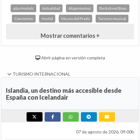
a&o Hostels
Actualidad
Alojamientos
Backstreet Boys
Conciertos
Hostel
Museo del Prado
Turismo musical
Mostrar comentarios +
Abrir página en versión completa
TURISMO INTERNACIONAL
Islandia, un destino más accesible desde
España con Icelandair
07 de agosto de 2026, 09:00h