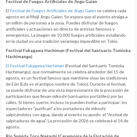
Festival de Fuegos Artificiales de Jingu Gaien
El
Festival de Fuegos Artificiales de Jingu Gaien
se celebra cada
agosto en el Meiji Jingu Gaien. Se espera que el evento atraiga a
un millón de personas a la zona. Puedes disfrutar de fuegos
artificiales y actuaciones en directo de artistas famosos y
emergentes. La imagen de 10.000 fuegos artificiales estallando
en la ciudad es una tradición veraniego imperdible en Tokio.
Festival Fukagawa Hachiman (Festival del Santuario Tomioka
Hachimangu)
El Festival Fukagawa Hachiman
(Festival del Santuario Tomioka
Hachimangu), que normalmente se celebra alrededor del 15 de
agosto, es un festival famoso que mantiene vivas las tradiciones
de Edo (Edo es el antiguo nombre de Tokio). Durante el festival,
se puede disfrutar de una vista impresionante de la procesión de
participantes que llevan mikoshi (santuarios portátiles) por las
calles. Si tienes suerte, incluso te pueden invitar a participar: los
espectadores "purifican" a los portadores de mikoshi
salpicándolos con agua, dando al evento su apodo: el "festival de
salpicaduras de agua". La procesión de 2026 se celebrará el 16 de
agosto.
Río Sumida Toro Nagashi (Ceremonia de la Flotación de