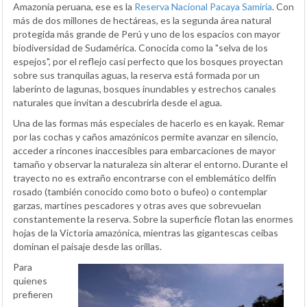
Amazonía peruana, ese es la
Reserva Nacional Pacaya Samiria
. Con
más de dos millones de hectáreas, es la segunda área natural
protegida más grande de Perú y uno de los espacios con mayor
biodiversidad de Sudamérica. Conocida como la "selva de los
espejos", por el reflejo casi perfecto que los bosques proyectan
sobre sus tranquilas aguas, la reserva está formada por un
laberinto de lagunas, bosques inundables y estrechos canales
naturales que invitan a descubrirla desde el agua.
Una de las formas más especiales de hacerlo es en kayak. Remar
por las cochas y caños amazónicos permite avanzar en silencio,
acceder a rincones inaccesibles para embarcaciones de mayor
tamaño y observar la naturaleza sin alterar el entorno. Durante el
trayecto no es extraño encontrarse con el emblemático delfín
rosado (también conocido como boto o bufeo) o contemplar
garzas, martines pescadores y otras aves que sobrevuelan
constantemente la reserva. Sobre la superficie flotan las enormes
hojas de la Victoria amazónica, mientras las gigantescas ceibas
dominan el paisaje desde las orillas.
Para
quienes
prefieren