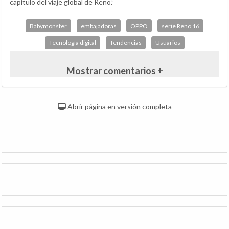
capítulo del viaje global de Reno.”
Babymonster
embajadoras
OPPO
serie Reno 16
Tecnología digital
Tendencias
Usuarios
Mostrar comentarios +
Abrir página en versión completa